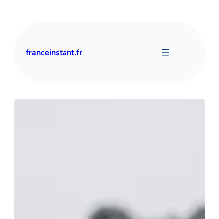
Aller
au
contenu
franceinstant.fr