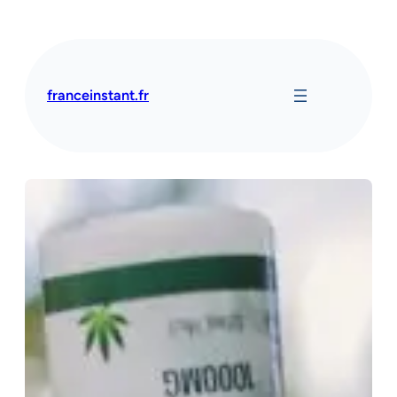
Aller
au
contenu
franceinstant.fr