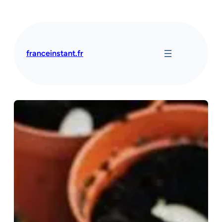
Aller
au
contenu
franceinstant.fr