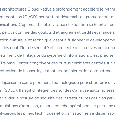
 architectures Cloud Native a profondément accéléré le rythme d
ment continus (CI/CD) permettent désormais de propulser des mo
ganisations. Cependant, cette vitesse d’exécution se heurte f
nt perçus comme des goulots d’étranglement tardifs et manuels. 
tion culturelle et technique visant à fusionner le développement
r les contrôles de sécurité et la collecte des preuves de confo
 détriment de l’intégrité du système d’information. C’est précisé
 Training Center conçoivent des cursus certifiants centrés s
rotection de Kaspersky, dotant les ingénieurs des compétences r
dépasser le cadre purement technologique pour structurer un
el (SDLC). Il s’agit d’intégrer des sondes d’analyse automatisé
alider la posture de sécurité des infrastructures définies par l
 simulations d’intrusion, chaque couche opérationnelle participe 
alyserons les piliers techniques et organisationnels indispensab