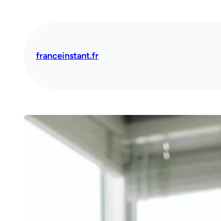
Aller
au
contenu
franceinstant.fr