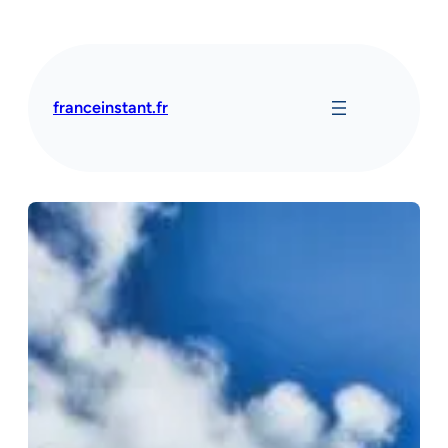
Aller
au
contenu
franceinstant.fr